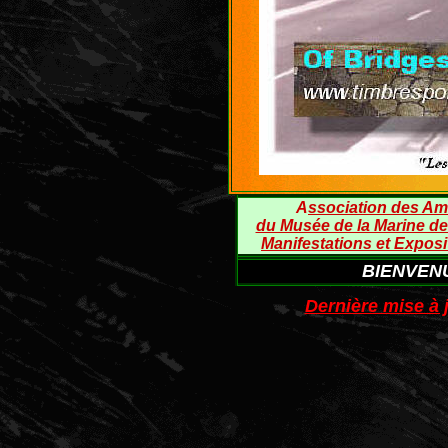
A
ssociation des Am
du Musée de la Marine de
Manifestations et Exposi
BIENVENUE
Dernière mise à 