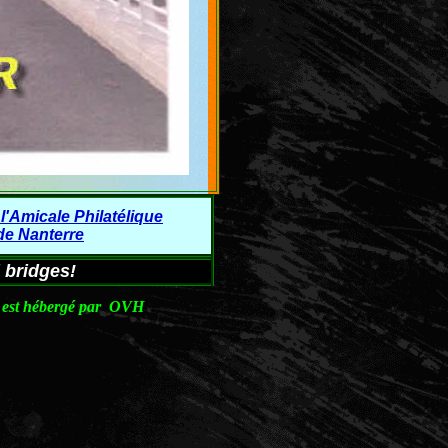
 l'Amicale Philatélique
de Nanterre
l bridges!
e est hébergé par OVH