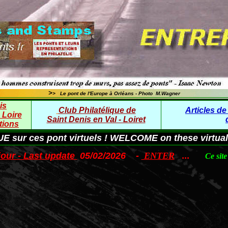
>
> Le pont de l'Europe à Orléans - Photo M.Wagner
is
Club Philatélique de
Articles de
 Loire
Saint Denis en Val - Loiret
tions
 sur ces pont virtuels ! WELCOME on these virtua
jour - Last update
05/02/2026 -
ENTER
...
Ce sit