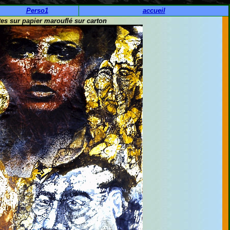
Perso1
accueil
s sur papier marouflé sur carton