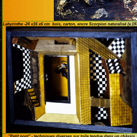
Labyrinthe -24 x16 x6 cm bois, carton, encre Scorpion naturalisé (v.19
"Petit pont" - techniques diverses sur toile tendue dans un châssis