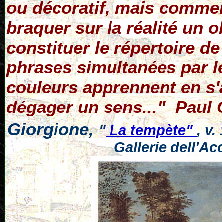
ou décoratif, mais commen
braquer sur la réalité un ob
constituer le répertoire 
phrases simultanées par le
couleurs apprennent en s'a
dégager un sens..." Paul 
Giorgione,
"
La tempète"
, v.
Gallerie dell'A