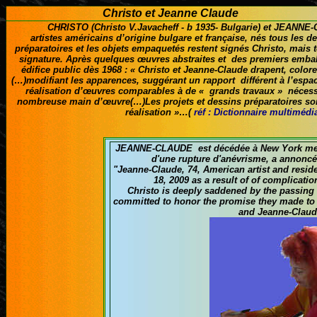
Christo et Jeanne Claude
CHRISTO
(Christo V.Javacheff
-
b 1935- Bulgarie) et JEANNE-
artistes américains d’origine bulgare et française, nés tous les 
préparatoires et les objets empaquetés restent signés Christo, mais 
signature. Après quelques œuvres abstraites et des premiers embal
édifice public dès 1968 : « Christo et Jeanne-Claude drapent, colo
(…)modifiant les apparences, suggérant un rapport différent à l’espac
réalisation d’œuvres comparables à de « grands travaux » nécessit
nombreuse main d’œuvre(…)Les projets et dessins préparatoires son
réalisation »…(
réf : Dictionnaire multiméd
JEANNE-CLAUDE
est décédée à New York me
d'une rupture d'anévrisme, a annoncé 
"
Jeanne-Claude, 74, American artist and resi
18, 2009 as a result of of complicati
Christo is deeply saddened by the passing o
committed to honor the promise they made to 
and Jeanne-Claude