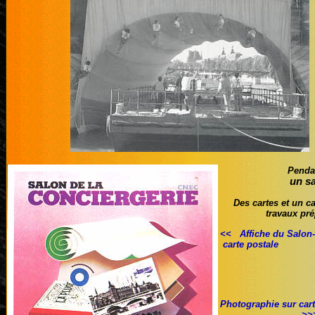
Pendan
un sa
Des cartes et un c
travaux pré
<< Affiche du Salon-
carte postale
Photographie sur car
>>>