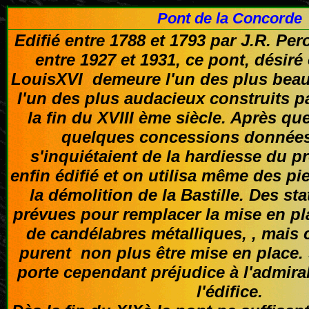
Pont de la Concorde
Edifié entre 1788 et 1793 par J.R. Per
entre 1927 et 1931, ce pont, désiré
LouisXVI demeure l'un des plus beaux
l'un des plus audacieux construits pa
la fin du XVIII ème siècle. Après qu
quelques concessions données
s'inquiétaient de la hardiesse du pro
enfin édifié et on utilisa même des pi
la démolition de la Bastille. Des st
prévues pour remplacer la mise en pl
de candélabres métalliques, , mais 
purent non plus être mise en place.
porte cependant préjudice à l'admira
l'édifice.