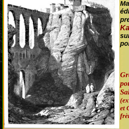
Ma
éd
pr
Ka
su
po
Gr
po
Sa
(ex
et 
frè