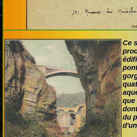
Ce s
prod
édif
pont
gorg
quat
aque
que 
dont
du p
d'u