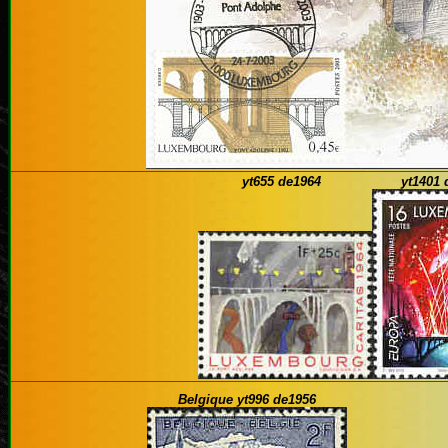
yt655 de1964 yt1401 
Belgique
yt996 de1956