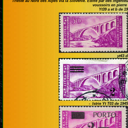
Trieste au Nord des Alpes via la Slovénie. Edifié par des ingénieu
voussoirs en pierre
Yt39 a et b de 1
yt43 d
- I
strie Yt T03 de 194