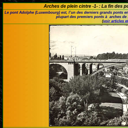
Arches de plein cintre -1- : La fin des
Le pont Adolphe (Luxembourg)
est
, l’un des derniers grands ponts e
plupart des premiers ponts à
arches de 
(
voir articles e